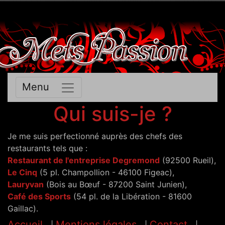
Menu
Qui suis-je ?
Je me suis perfectionné auprès des chefs des
restaurants tels que :
Restaurant de l'entreprise Degremond
(92500 Rueil),
Le Cinq
(5 pl. Champollion - 46100 Figeac),
Lauryvan
(Bois au Bœuf - 87200 Saint Junien),
Café des Sports
(54 pl. de la Libération - 81600
Gaillac).
Accueil
Mentions légales
Contact
|
|
|